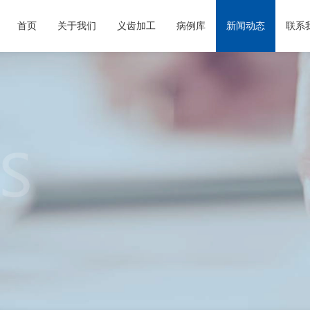
首页
关于我们
义齿加工
病例库
新闻动态
联系