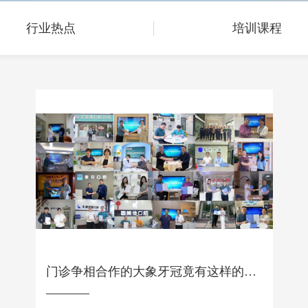
行业热点
培训课程
门诊争相合作的大象牙冠竟有这样的魔力